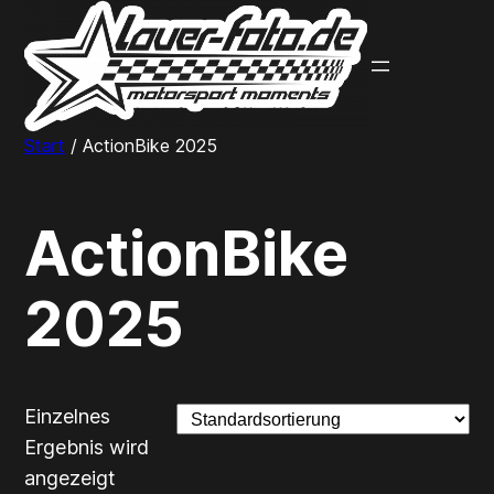
Zum
Inhalt
springen
Start
/ ActionBike 2025
ActionBike
2025
Einzelnes
Ergebnis wird
angezeigt