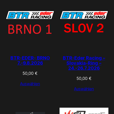
BTR-EDER- BRNO
BTR-Eder Racing –
7.-9.8.2026
Slovakia-Ring –
24.-26.7.2026
50,00
€
50,00
€
Auswählen
Auswählen