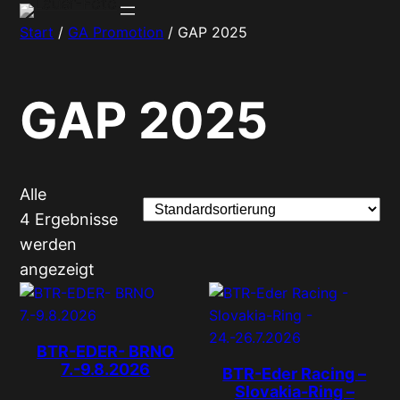
Zum
Start
/
GA Promotion
/ GAP 2025
Inhalt
springen
GAP 2025
Alle
4 Ergebnisse
werden
angezeigt
BTR-EDER- BRNO
7.-9.8.2026
BTR-Eder Racing –
Slovakia-Ring –