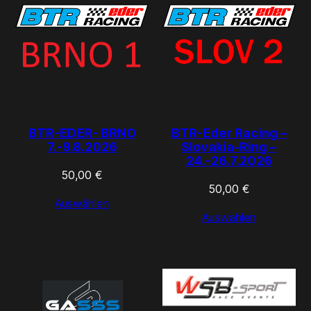
BTR-EDER- BRNO
BTR-Eder Racing –
7.-9.8.2026
Slovakia-Ring –
24.-26.7.2026
50,00
€
50,00
€
Auswählen
Auswählen