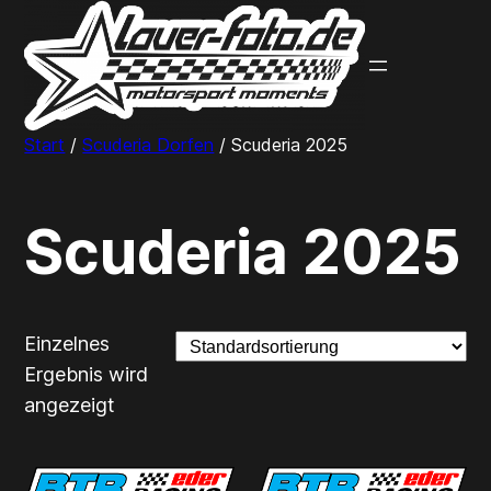
Zum
Inhalt
springen
Start
/
Scuderia Dorfen
/ Scuderia 2025
Scuderia 2025
Einzelnes
Ergebnis wird
angezeigt