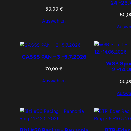
24.-26.
50,00
€
50,
Auswählen
Auswä
GASSS PAN – 3.-5.7.2026
WSB Spor
70,00
€
12.-14.
Auswählen
50,
Auswä
Bizi #56 Racing – Pannonia
BTR-Eder 