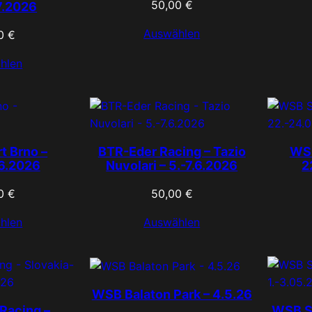
50,00
€
7.2026
Auswählen
00
€
hlen
t Brno –
BTR-Eder Racing – Tazio
WSB
06.2026
Nuvolari – 5.-7.6.2026
2
00
€
50,00
€
hlen
Auswählen
WSB Balaton Park – 4.5.26
Racing –
WSB S