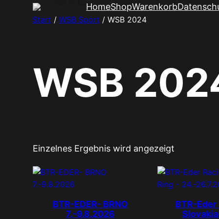
Zum
Home
Shop
Warenkorb
Datensch
Inhalt
Start
/
WSB Sport
/ WSB 2024
springen
WSB 202
Einzelnes Ergebnis wird angezeigt
BTR-EDER- BRNO
BTR-Eder 
7.-9.8.2026
Slovakia