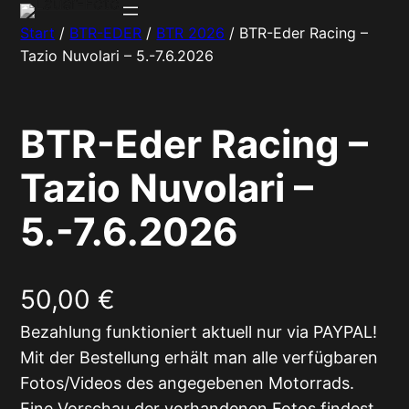
Zum
Start
/
BTR-EDER
/
BTR 2026
/ BTR-Eder Racing –
Inhalt
Tazio Nuvolari – 5.-7.6.2026
springen
BTR-Eder Racing –
Tazio Nuvolari –
5.-7.6.2026
50,00
€
Bezahlung funktioniert aktuell nur via PAYPAL!
Mit der Bestellung erhält man alle verfügbaren
Fotos/Videos des angegebenen Motorrads.
Eine Vorschau der vorhandenen Fotos findest