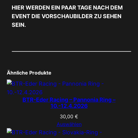
a
HIER WERDEN EIN PAAR TAGE NACH DEM
c
EVENT DIE VORSCHAUBILDER ZU SEHEN
i
SEIN.
n
g
–
T
a
Ähnliche Produkte
z
i
o
BTR-Eder Racing – Pannonia Ring –
N
10.-12.4.2026
u
30,00
€
v
Auswählen
o
l