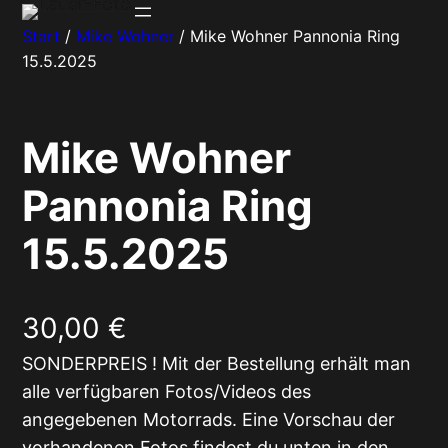
Zum
Start
/
Mike Wohner
/ Mike Wohner Pannonia Ring
Inhalt
15.5.2025
springen
Mike Wohner
Pannonia Ring
15.5.2025
30,00
€
SONDERPREIS ! Mit der Bestellung erhält man
alle verfügbaren Fotos/Videos des
angegebenen Motorrads. Eine Vorschau der
vorhandenen Fotos findest du unten in den