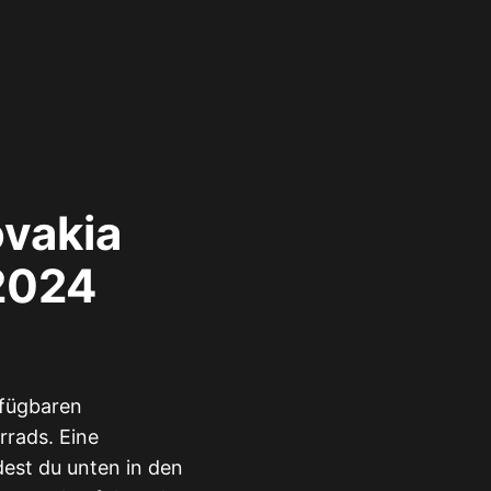
ovakia
2024
rfügbaren
rads. Eine
est du unten in den