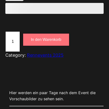
R
In den Warenkorb
e
n
n
Category:
Rennevents 2025
e
v
e
n
t
Hier werden ein paar Tage nach dem Event die
s
Vorschaubilder zu sehen sein.
–